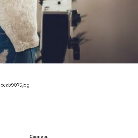
5bceab9075.jpg
Сервисы