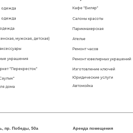
Кафе "Биляр"
 одежда
 одежда
Салоны красоты
 одежда
Парикмахерская
енская, мужская, детская)
Ателье
 аксессуары
Ремонт часов
ые украшения
Ремонт ювелирных украшений
ркет "Перекресток"
Изготовление ключей
Юридические услуги
Саулык"
Автомойка
для дома
нь, пр. Победы, 50а
Аренда помещения