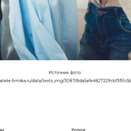
Источник фото:
.atelie.firmika.ru/data/texts_img/3087/8da5afe4827229cbf3f51c
ны
Услуги