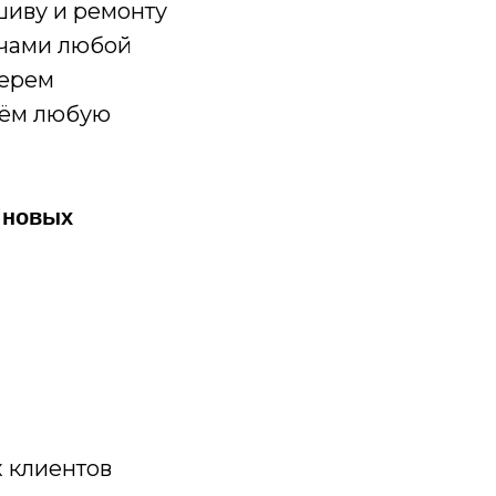
шиву и ремонту
ачами любой
берем
ьём любую
новых
Распродажа
Школьная форма
х клиентов