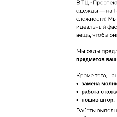
В ТЦ «Проспект
одежды — на 1-
сложности! Мы
идеальный фас
вещь, чтобы она
Мы рады пред
предметов ваш
Кроме того, на
замена молни
работа с ко
пошив штор.
Работы выпол