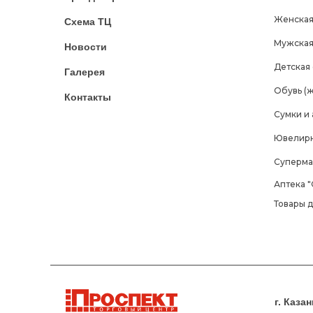
Женская
Схема ТЦ
Мужская
Новости
Детская
Галерея
Обувь (ж
Контакты
Сумки и
Ювелирн
Суперма
Аптека "
Товары 
г. Каза