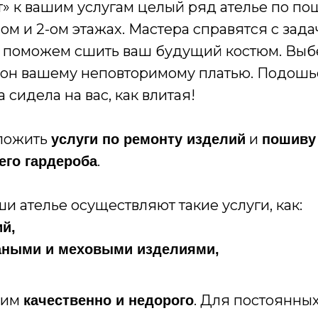
» к вашим услугам целый ряд ателье по по
ом и 2-ом этажах. Мастера справятся с зад
 поможем сшить ваш будущий костюм. Вы
он вашему неповторимому платью. Подош
 сидела на вас, как влитая!
ложить
и
услуги по ремонту изделий
пошиву
.
его гардероба
ши ателье осуществляют такие услуги, как:
й,
жаными и меховыми изделиями,
ним
. Для постоянны
качественно и недорого