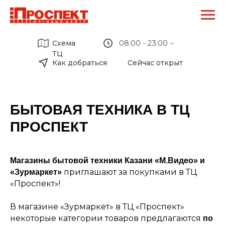
Схема
08:00 - 23:00
ТЦ
Как добраться
Сейчас открыт
ТЦ Проспект:
09:00 - 20:00
Перекресток:
08:00 - 23:00
М-Видео:
БЫТОВАЯ ТЕХНИКА В ТЦ
10:00 - 22:00
Кафе Биляр:
ПРОСПЕКТ
08:00 - 20:00
Кари:
09:00 - 20:00
Детский мир:
Магазины бытовой техники Казани «М.Видео» и
10:00 - 22:00
приглашают за покупками в ТЦ
«Зурмаркет»
«Проспект»!
В магазине «Зурмаркет» в ТЦ «Проспект»
некоторые категории товаров предлагаются
по