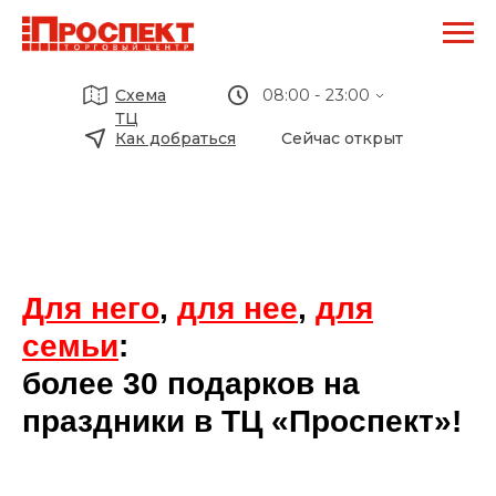
Схема
08:00 - 23:00
ТЦ
Как добраться
Сейчас открыт
ТЦ Проспект:
09:00 - 20:00
Перекресток:
08:00 - 23:00
М-Видео:
10:00 - 22:00
Кафе Биляр:
08:00 - 20:00
Для него
,
для нее
Кари:
,
для
09:00 - 20:00
семьи
:
Детский мир:
10:00 - 22:00
более 30 подарков на
праздники в ТЦ «Проспект»!