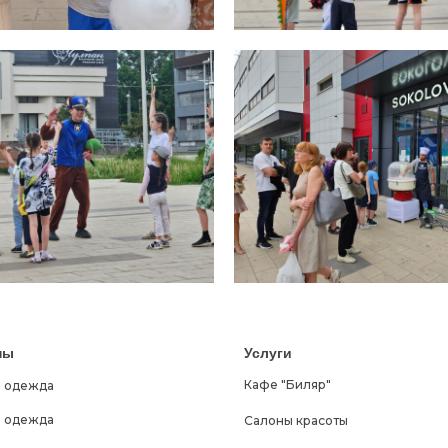
ны
Услуги
Кафе "Биляр"
 одежда
 одежда
Салоны красоты