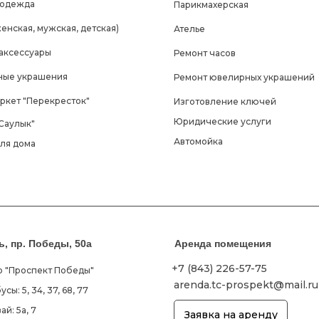
 одежда
Парикмахерская
енская, мужская, детская)
Ателье
 аксессуары
Ремонт часов
ые украшения
Ремонт ювелирных украшений
ркет "Перекресток"
Изготовление ключей
Юридические услуги
Саулык"
Автомойка
для дома
нь, пр. Победы, 50а
Аренда помещения
+7 (843) 226-57-75
о "Проспект Победы"
arenda.tc-prospekt@mail.ru
усы: 5, 34, 37, 68, 77
ай: 5а, 7
Заявка на аренду