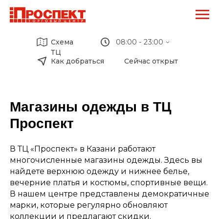
Схема
08:00 - 23:00
ТЦ
Как добраться
Сейчас открыт
ТЦ Проспект:
09:00 - 20:00
Перекресток:
08:00 - 23:00
М-Видео:
Магазины одежды в ТЦ
10:00 - 22:00
Кафе Биляр:
Проспект
08:00 - 20:00
Кари:
09:00 - 20:00
В ТЦ «Проспект» в Казани работают
Детский мир:
10:00 - 22:00
многочисленные магазины одежды. Здесь вы
найдете верхнюю одежду и нижнее белье,
вечерние платья и костюмы, спортивные вещи.
В нашем центре представлены демократичные
марки, которые регулярно обновляют
коллекции и предлагают скидки.