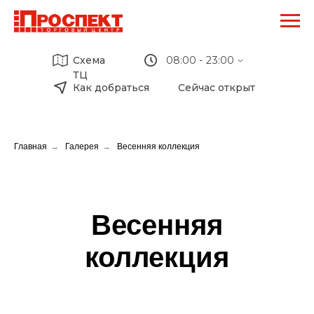
Схема
08:00 - 23:00
ТЦ
Как добраться
Сейчас открыт
ТЦ Проспект:
09:00 - 20:00
Перекресток:
08:00 - 23:00
М-Видео:
Главная
→
Галерея
→
Весенняя коллекция
10:00 - 22:00
Кафе Биляр:
08:00 - 20:00
Кари:
09:00 - 20:00
Детский мир:
Весенняя
10:00 - 22:00
коллекция