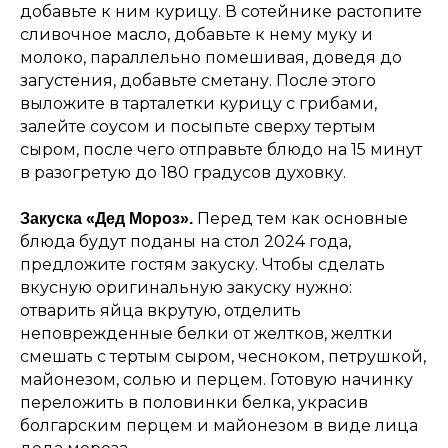
добавьте к ним курицу. В сотейнике растопите
сливочное масло, добавьте к нему муку и
молоко, параллельно помешивая, доведя до
загустения, добавьте сметану. После этого
выложите в тарталетки курицу с грибами,
залейте соусом и посыпьте сверху тертым
сыром, после чего отправьте блюдо на 15 минут
в разогретую до 180 градусов духовку.
Перед тем как основные
Закуска «Дед Мороз».
блюда будут поданы на стол 2024 года,
предложите гостям закуску. Чтобы сделать
вкусную оригинальную закуску нужно:
отварить яйца вкрутую, отделить
неповрежденные белки от желтков, желтки
смешать с тертым сыром, чесноком, петрушкой,
майонезом, солью и перцем. Готовую начинку
переложить в половинки белка, украсив
болгарским перцем и майонезом в виде лица