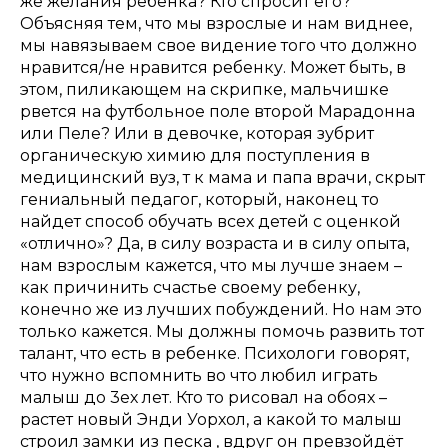
же желания ребенка? Кто спросит его?
Объясняя тем, что мы взрослые и нам виднее,
мы навязываем свое видение того что должно
нравится/не нравится ребенку. Может быть, в
этом, пиликающем на скрипке, мальчишке
рвется на футбольное поле второй Марадонна
или Пеле? Или в девочке, которая зубрит
органическую химию для поступления в
медицинский вуз, т к мама и папа врачи, скрыт
гениальный педагог, который, наконец то
найдет способ обучать всех детей с оценкой
«отлично»? Да, в силу возраста и в силу опыта,
нам взрослым кажется, что мы лучше знаем –
как причинить счастье своему ребенку,
конечно же из лучших побуждений. Но нам это
только кажется. Мы должны помочь развить тот
талант, что есть в ребенке. Психологи говорят,
что нужно вспомнить во что любил играть
малыш до 3ех лет. Кто то рисовал на обоях –
растет новый Энди Уорхол, а какой то малыш
строил замки из песка , вдруг он превзойдёт