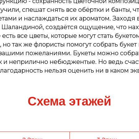
функцию - сохранность цветочной композиц
ручили, спешат снять все обёртки и банты, ч
тами и наслаждаться их ароматом. Заходя 
ы Шаландиной, создаётся ощущение, что на
есть все цветы, которые могут стать букетом
, но так же флористы помогут собрать буке
и вашими пожеланиями. Букеты можно собра
к и неприлично небюджентые. Но ведь сча
агодарность нельзя оценить ни в каком эк
Схема этажей