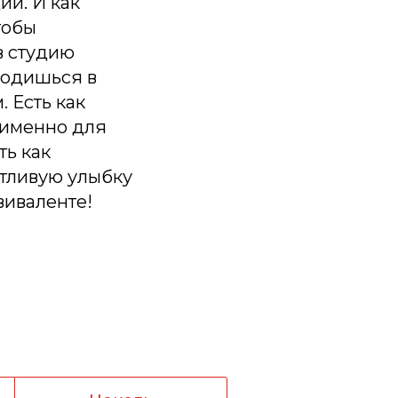
ии. И как
тобы
в студию
ходишься в
. Есть как
т именно для
ть как
стливую улыбку
виваленте!