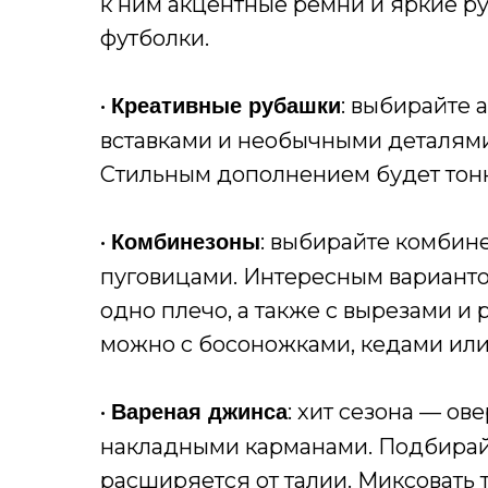
к ним акцентные ремни и яркие р
футболки.
•
: выбирайте
Креативные рубашки
вставками и необычными деталями 
Стильным дополнением будет тонк
•
: выбирайте комбине
Комбинезоны
пуговицами. Интересным вариант
одно плечо, а также с вырезами 
можно с босоножками, кедами или
•
: хит сезона — ов
Вареная джинса
накладными карманами. Подбирайт
расширяется от талии. Миксовать