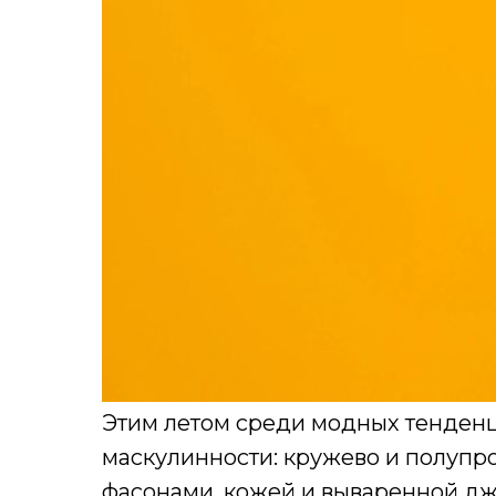
Этим летом среди модных тенденц
маскулинности: кружево и полупр
фасонами, кожей и вываренной джи