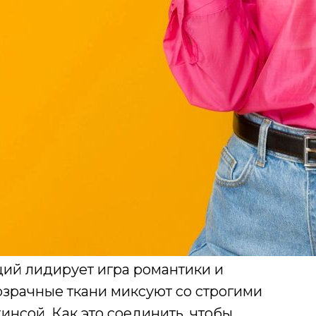
ий лидирует игра романтики и
озрачные ткани миксуют со строгими
нсой. Как это соединить, чтобы