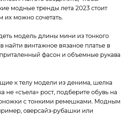
кие модные тренды лета 2023 стоит
м их можно сочетать.
адеть модель длины мини из тонкого
в найти винтажное вязаное платье в
 приталенный фасон и объемные рукава
ие к телу модели из денима, шелка
а не «съела» рост, подберите обувь на
соножки с тонкими ремешками. Модным
пример, оверсайз-рубашки или