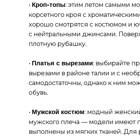
•
: этим летом самыми м
Кроп-топы
корсетного кроя с хроматическими
хорошо смотрятся с костюмом и ю
с нейтральными джинсами. Поверх
плотную рубашку.
•
: выбирайте п
Платья с вырезами
вырезами в районе талии и с необ
самодостаточны, однако к ним мо
обувь.
•
: модный женский
Мужской костюм
мужского плеча — модели имеют п
выполнены из мягких тканей. Для 