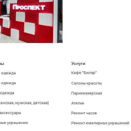
ны
Услуги
Кафе "Биляр"
 одежда
 одежда
Салоны красоты
 одежда
Парикмахерская
енская, мужская, детская)
Ателье
 аксессуары
Ремонт часов
ые украшения
Ремонт ювелирных украшений